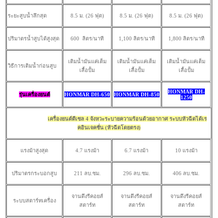
ระยะสูบน้ำลึกสุด
8.5 ม. (26 ฟุต)
8.5 ม. (26 ฟุต)
8.5 ม. (26 ฟุต)
ปริมาตรน้ำสูบได้สูงสุด
600 ลิตร/นาที
1,100 ลิตร/นาที
1,800 ลิตร/นาที
เติมน้ำมันแค่เต็ม
เติมน้ำมันแค่เต็ม
เติมน้ำมันแค่เต็ม
วิธีการเติมน้ำก่อนสูบ
เสื้อปั้ม
เสื้อปั้ม
เสื้อปั้ม
HONMAR DH-
รุ่นเครื่องยนต์
HONMAR DH-650
HONMAR DH-850
1250
เครื่องยนต์ดีเซล 4 จังหวะระบายความร้อนด้วยอากาศ ระบบหัวฉีดได้เร
คอินเจคชั่น (หัวฉีดโดยตรง)
แรงม้าสูงสุด
4.7 แรงม้า
6.7 แรงม้า
10 แรงม้า
ปริมาตรกระบอกสูบ
211 ลบ.ซม.
296 ลบ.ซม.
406 ลบ.ซม.
จานดึงรีคอยส์
จานดึงรีคอยส์
จานดึงรีคอยส์
ระบบสตาร์ทเครื่อง
สตาร์ท
สตาร์ท
สตาร์ท