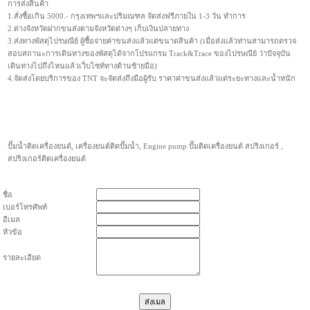
การส่งสินค้า
1.สั่งซื้อเกิน 5000.- กรุงเทพฯและปริมณฑล จัดส่งฟรีภายใน 1-3 วัน ทำการ
2.ต่างจังหวัดฝากขนส่งตามจังหวัดต่างๆ เก็บเงินปลายทาง
3.ส่งทางพัสดุไปรษณีย์ ผู้ซื้อจ่ายค่าขนส่งแล้วแต่ขนาดสินค้า (เมื่อส่งแล้วท่านสามารถตรวจ
สอบสถานะการเดินทางของพัสดุได้จากโปรแกรม Track&Trace ของไปรษณีย์ ว่าปัจจุบัน
เดินทางไปถึงไหนแล้วเว็บไซท์ทางด้านซ้ายมือ)
4.จัดส่งโดยบริการของ TNT จะจัดส่งถึงมือผู้รับ ราคาค่าขนส่งแล้วแต่ระยะทางและน้ำหนัก
ปั๊มน้ำติดเครื่องยนต์, เครื่องยนต์ติดปั๊มน้ำ, Engine pump ปั๊มติดเครื่องยนต์ สปริงเกอร์ ,
สปริงเกอร์ติดเครื่องยนต์
ชื่อ
เบอร์โทรศัพท์
อีเมล
หัวข้อ
รายละเอียด