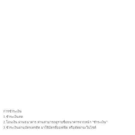
การชำระเงิน
1.ชำระเงินสด
2.โอนเงิน ผ่านธนาคาร ท่านสามารถดูรายชื่อธนาคารจากหน้า "ชำระเงิน"
3.ชำระเงินผ่านบัตรเครดิต มาใช้บัตรที่ออฟฟิต หรือตัดผ่านเว็บไซท์