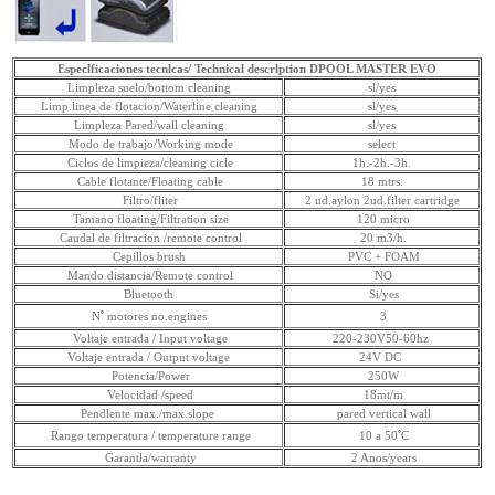
Especlficaciones tecnlcas/ Technical descrlption DPOOL MASTER EVO
Limpleza suelo/bottom cleaning
sl/yes
Limp.linea de flotacion/Waterline cleaning
sl/yes
Limpleza Pared/wall cleaning
sl/yes
Modo de trabajo/Working mode
select
Ciclos de limpieza/cleaning cicle
1h.-2h.-3h.
Cable flotante/Floating cable
18 mtrs.
Filtro/fliter
2 ud.aylon 2ud.filter cartridge
Tamano floating/Filtration size
120 micro
Caudal de filtracion /remote control
20 m3/h.
Cepillos brush
PVC + FOAM
Mando distancia/Remote control
NO
Bluetooth
Si/yes
N ํ motores no.engines
3
Voltaje entrada / Input voltage
220-230V50-60hz
Voltaje entrada / Output voltage
24V DC
Potencia/Power
250W
Velocidad /speed
18mt/m
Pendlente max./max.slope
pared vertical wall
Rango temperatura / temperature range
10 a 50 ํC
Garantla/warranty
2 Anos/years