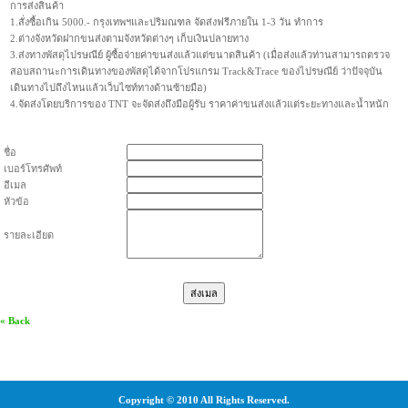
การส่งสินค้า
1.สั่งซื้อเกิน 5000.- กรุงเทพฯและปริมณฑล จัดส่งฟรีภายใน 1-3 วัน ทำการ
2.ต่างจังหวัดฝากขนส่งตามจังหวัดต่างๆ เก็บเงินปลายทาง
3.ส่งทางพัสดุไปรษณีย์ ผู้ซื้อจ่ายค่าขนส่งแล้วแต่ขนาดสินค้า (เมื่อส่งแล้วท่านสามารถตรวจ
สอบสถานะการเดินทางของพัสดุได้จากโปรแกรม Track&Trace ของไปรษณีย์ ว่าปัจจุบัน
เดินทางไปถึงไหนแล้วเว็บไซท์ทางด้านซ้ายมือ)
4.จัดส่งโดยบริการของ TNT จะจัดส่งถึงมือผู้รับ ราคาค่าขนส่งแล้วแต่ระยะทางและน้ำหนัก
ชื่อ
เบอร์โทรศัพท์
อีเมล
หัวข้อ
รายละเอียด
« Back
Copyright © 2010 All Rights Reserved.