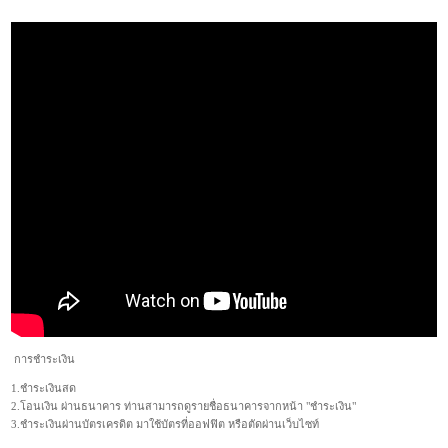
การชำระเงิน
1.ชำระเงินสด
2.โอนเงิน ผ่านธนาคาร ท่านสามารถดูรายชื่อธนาคารจากหน้า "ชำระเงิน"
3.ชำระเงินผ่านบัตรเครดิต มาใช้บัตรที่ออฟฟิต หรือตัดผ่านเว็บไซท์