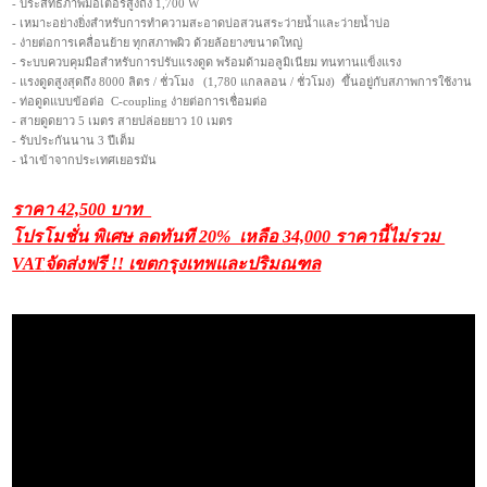
- ประสิทธิภาพมอเตอร์สูงถึง 1,700 W
- เหมาะอย่างยิ่งสำหรับการทำความสะอาดบ่อสวนสระว่ายน้ำและว่ายน้ำบ่อ
- ง่ายต่อการเคลื่อนย้าย ทุกสภาพผิว ด้วยล้อยางขนาดใหญ่
- ระบบควบคุมมือสำหรับการปรับแรงดูด พร้อมด้ามอลูมิเนียม ทนทานแข็งแรง
- แรงดูดสูงสุดถึง 8000 ลิตร / ชั่วโมง (1,780 แกลลอน / ชั่วโมง) ขึ้นอยู่กับสภาพการใช้งาน
- ท่อดูดแบบข้อต่อ C-coupling ง่ายต่อการเชื่อมต่อ
- สายดูดยาว 5 เมตร สายปล่อยยาว 10 เมตร
- รับประกันนาน 3 ปีเต็ม
- นำเข้าจากประเทศเยอรมัน
ราคา 42,500 บาท
โปรโมชั่น พิเศษ ลดทันที 20% เหลือ
34,000 ราคานี้ไม่รวม
VAT
จัดส่งฟรี !! เขตกรุงเทพและปริมณฑล