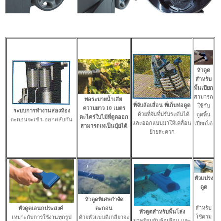
หัวดูด
สำหรับ
พื้นเปียก
สามารถ
ท่อระบายน้ำเสีย
ที่จับล้อเลื่อน ที่เก็บท่อดูด
ใช้กับ
ความยาว 10 เมตร
ระบบการทำงานสองห้อง
ด้วยที่จับที่ปรับระดับได้
ดูดพื้น
ตะไคร่ใบไม้ที่ดูดออก
ตะกอนจะเข้า-ออกสลับกัน
และออกแบบมาให้เคลื่อน
เปียกได้
สามารถเทเป็นปุ๋ยได้
ย้ายสะดวก
หัวแปรง
ดูด
หัวดูดพิเศษกำจัด
สำหรับ
หัวดูดเอนกประสงค์
ตะกอน
หัวดูดสำหรับพื้นโล่ง
ใช้ตาม
เหมาะกับการใช้งานทุกรูป
ด้วยหัวแบบตีเกลียวจะ
มาพร้อมกับล้อเลื่อน และ