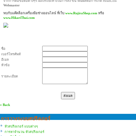
จากการต่อข้อต่อต่างๆรวมถึงระยะทางในการส่ง ขนาดมีผลต่อการเกิด HeadLoss
Webmaster
พบกับแค๊ตล็อกเครื่องมือช่างออนไลน์ ที่เว็บ
www.RujiraShop.com
หรือ
www.HikariThai.com
ชื่อ
เบอร์โทรศัพท์
อีเมล
หัวข้อ
รายละเอียด
« Back
การวางระบบสปริงเกอร์
หัวสปริงเกอร์ แบบต่างๆ
การหาจำนวน หัวสปริงเกอร์