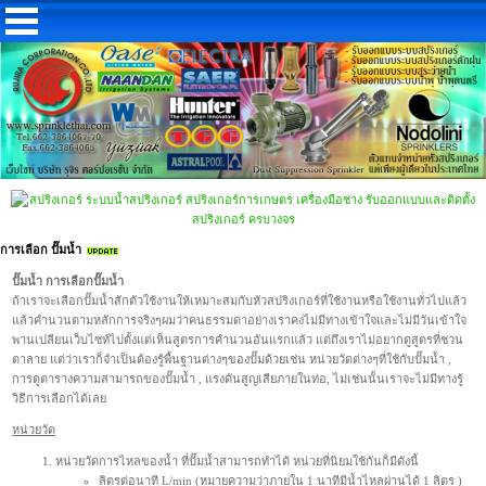
การเลือก ปั๊มน้ำ
ปั๊มน้ำ การเลือกปั๊มน้ำ
ถ้าเราจะเลือกปั๊มน้ำสักตัวใช้งานให้เหมาะสมกับหัวสปริงเกอร์ที่ใช้งานหรือใช้งานทั่วไปแล้ว
แล้วคำนวนตามหลักการจริงๆผมว่าคนธรรมดาอย่างเราคงไม่มีทางเข้าใจและไม่มีวันเข้าใจ
พานเปลียนเว็บไซท์ไปตั้งแต่เห็นสูตรการคำนวนอันแรกแล้ว แต่ถึงเราไม่อยากดูสูตรที่ชวน
ตาลาย แต่ว่าเราก็จำเป็นต้องรู้พื้นฐานต่างๆของปั๊มด้วยเช่น หน่วยวัดต่างๆที่ใช้กับปั๊มน้ำ ,
การดูตารางความสามารถของปั๊มน้ำ , แรงดันสูญเสียภายในท่อ, ไม่เช่นนั้นเราจะไม่มีทางรู้
วิธีการเลือกได้เลย
หน่วยวัด
หน่วยวัดการไหลของน้ำ ที่ปั๊มน้ำสามารถทำได้ หน่วยที่นิยมใช้กันก็มีดังนี้
ลิตรต่อนาที L/min (หมายความว่าภายใน 1 นาทีมีน้ำไหลผ่านได้ 1 ลิตร )