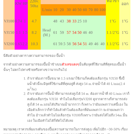
ท่อ เข้า
220v.
KW
HP
ออก
50hz
L/min
10
20
30
40
50
60
70
80
100
VJ100
0.74
1
4.7
48
43
38
33
25
10
1"G
1"G
Head
VJ150
1.1
1.5
8.2
61
59
57
54
50
46
40
1.1/2"G
1"G
(M.)
VJ200
1.65
2.2
10.3
61
59.5
58
56
54
51
49
46
40
1.1/2"G
1"G
นี่คือตัวอย่างตารางความสามารถของ ปั๊มน้ำ
จากตัวอย่างความสามารของปั๊มน้ำข้างบน
ตัวเลขแดงๆ
นั้นคือจุดที่ใช้งานดีที่สุดของปั๊มน้ำ
นั้นๆ ไม่ตกไปทางซ้ายหรือทางขวามากเกินไป
ถ้าเราต้องการปั๊มขนาด 1.5 แรงมาใช้งานก็คงต้องเลือกรุ่น VJ150 ซื้งปั้
มน้ำตัวนี้จะมีจุดที่ใช้งานดีที่สุดอยู่ที่ ส่งสูง 54 m.จ่ายน้ำได้ 40 L/min(2.4
3
m
/hr)
ถ้าเราต้องการปั๊มน้ำที่สามารถส่งสูงได้ 54 m. ต้องการน้ำที่ 40 L/min เราก็
คงต้องเลือกรุ่น VJ150 ทำไมไม่เลือกรุ่นVJ200 ดูจากตารางก็สามารถส่ง
สูงได้ 54 m.แถมได้ปริมาณน้ำมากกว่า ก็เพราะว่ามันแพงกว่าแค่นี้เอง ใน
เมือตัวเล็กกว่าก็ทำได้แล้วทำไมต้องเลือกที่มันแพงกว่า จะจ่ายแพงกว่า
ทำไม อ้าวแล้วทำไมไม่เลือกรุ่น VJ100ก็เพราะว่ามันส่งได้ไม่ถึง 54m.นั้น
เอง ในเมือทำไม่ได้ก็ตัดไปได้เลย
หมายเหตุ เราควรเพิ่มแรงดันของปั๊ม(ความสามารถในการส่งสูง) เพิ่มไปอีก ~30-50% เรื่อง