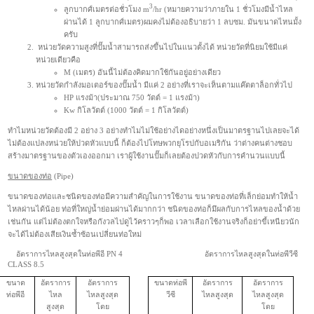
3
ลูกบากศ์เมตรต่อชั่วโมง m
/hr (หมายความว่าภายใน 1 ชั่วโมงมีน้ำไหล
ผ่านได้ 1 ลูกบากศ์เมตร)ผมคงไม่ต้องอธิบายว่า 1 ลบซม. มันขนาดไหนมั้ง
ครับ
หน่วยวัดความสูงที่ปั๊มน้ำสามารถส่งขึ้นไปในแนวตั้งได้ หน่วยวัดที่นิยมใช้มีแค่
หน่วยเดียวคือ
M (เมตร) อันนี้ไม่ต้องคิดมากใช้กันอยู่อย่างเดียว
หน่วยวัดกำลังมอเตอร์ของปั๊มน้ำ มีแค่ 2 อย่างที่เราจะเห็นตามแค๊ตตาล็อกทั่วไป
HP แรงม้า(ประมาณ 750 วัตต์ = 1 แรงม้า)
Kw กิโลวัตต์ (1000 วัตต์ = 1 กิโลวัตต์)
ทำไมหน่วยวัดต้องมี 2 อย่าง 3 อย่างทำไมไม่ใช้อย่างไดอย่างหนึ่งเป็นมาตรฐานไปเลยจะได้
ไม่ต้องแปลงหน่วยให้ปวดหัวแบบนี้ ก็ต้องไปโทษพวกยุโรปกับอเมริกัน ว่าต่างคนต่างชอบ
สร้างมาตรฐานของตัวเองออกมา เราผู้ใช้งานปั๊มก็เลยต้องปวดหัวกับการคำนวนแบบนี้
ขนาดของท่อ
(Pipe)
ขนาดของท่อและชนิดของท่อมีความสำคัญในการใช้งาน
ขนาดของท่อที่เล็กย่อมทำให้น้ำ
ไหลผ่านได้น้อย ท่อที่ใหญ่น้ำย่อมผ่านได้มากกว่า ชนิดของท่อก็มึผลกับการไหลของน้ำด้วย
เช่นกัน แต่ไม่ต้องตกใจหรือกังวลไปดูไว้คราวๆก็พอ เวลาเลือกใช้งานจริงก็อย่าขี้เหนียวนัก
จะได้ไม่ต้องเสียเงินซ้ำซ้อนเปลี่ยนท่อใหม่
อัตราการไหลสูงสุดในท่อพีอี
PN 4
อัตราการไหลสูงสุดในท่อพีวีซี
CLASS 8.5
ขนาด
อัตราการ
อัตราการ
ขนาดท่อพี
อัตราการ
อัตราการ
ท่อพีอี
ไหล
ไหลสูงสุด
วีซี
ไหลสูงสุด
ไหลสูงสุด
สูงสุด
โดย
โดย